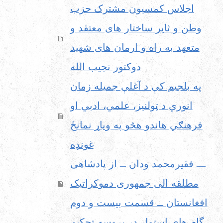
اجلاس کمسیون مشترک حزب
وطن و ثایر ساختار های معتقد و
متعهد به راه و ارمان های شهید
دوکتور نجیب الله
په بلجیم کې د آغلې جمیله زمان
انوري د ټولنیز، علمي، ادبي او
فرهنګي هاندو هڅو په ویاړ نمانځ
غونډه
ـــ فقیرمحمد ودان ــ از پادشاهی
مطلقه الی جمهوری دموکراتیک
افغانستان ــ قسمت بیست و دوم
گام های استوار در پروسه تحکیم