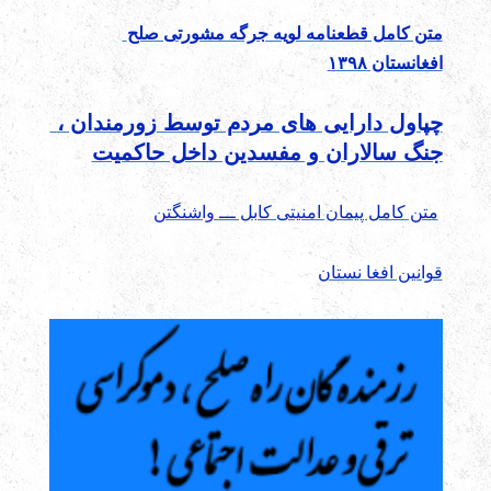
متن کامل قطعنامه لویه جرگه مشورتی صلح
افغانستان ۱۳۹۸
چپاول دارایی های مردم توسط زورمندان ،
جنگ سالاران و مفسدین داخل حاکمیت
متن کامل پیمان امنیتی کابل ـــ واشنگتن
قوانین افغا نستان