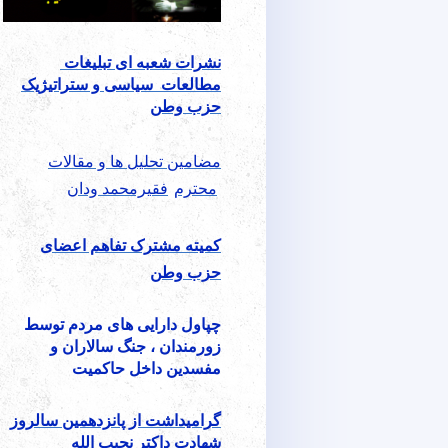
نشرات شعبه ای تبلیغات
مطالعات سیاسی و ستراتیژیک
حزب وطن
مضامین تحلیل ها و مقالات
محترم
فقیرمحمد ودان
کمیته مشترک تفاهم اعضای
حزب وطن
چپاول دارایی های مردم توسط
زورمندان ، جنگ سالاران و
مفسدین داخل حاکمیت
گرامیداشت از پانزدهمین سالروز
شهادت
داکتر نجیب الله