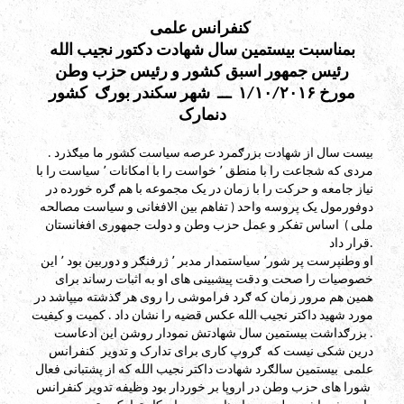
کنفرانس علمی
بمناسبت بیستمین سال شهادت دکتور نجیب الله
رئیس جمهور اسبق کشور و رئیس حزب وطن
مورخ ۱/۱۰/۲۰۱۶ ـــ شهر سکندر بورګ کشور
دنمارک
بیست سال از شهادت بزرګمرد عرصه سیاست کشور ما میګذرد .
مردی که شجاعت را با منطق ٬ خواست را با امکانات ٬ سیاست را با
نیاز جامعه و حرکت را با زمان در یک مجموعه با هم ګره خورده در
دوفورمول یک پروسه واحد ( تفاهم بین الافغانی و سیاست مصالحه
ملی ) اساس تفکر و عمل حزب وطن و دولت جمهوری افغانستان
قرار داد.
او وطنپرست پر شور٬ سیاستمدار مدبر ٬ ژرفنګر و دوربین بود ٬ این
خصوصیات را صحت و دقت پیشبینی های او به اثبات رساند برای
همین هم مرور زمان که ګرد فراموشی را روی هر ګذشته میپاشد در
مورد شهید داکتر نجیب الله عکس قضیه را نشان داد . کمیت و کیفیت
بزرګداشت بیستمین سال شهادتش نمودار روشن این ادعاست .
درین شکی نیست که ګروپ کاری برای تدارک و تدویر کنفرانس
علمی بیستمین سالګرد شهادت داکتر نجیب الله که از پشتبانی فعال
شورا های حزب وطن در اروپا بر خوردار بود وظیفه تدویر کنفرانس