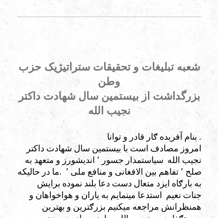
شعبه تبلیغات و تحقیقات ستراتیژیک حزب
وطن
بزرگداشت از بیستمین سال شهادت داکتر
نجیب الله
بنام آفریده ګار قادر و توانا .
امروز مصادف است با بیستمین سال شهادت داکتر
نجیب الله سیاستمدار جسور ٬ اندیشورز و متعهد به
صلح ٬ تفاهم بین الافغانی و منافع ملی ٬ .ما در حالیکه
به بارګاه ایزد متعال دست دعا بلند نموده برایش
جنات نعیم استدعا مینمایم به یاران و هواخواهان و
همنظرانش مراجعه میکنیم بزرګترین و بهترین