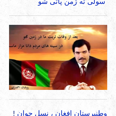
سولی ته ژمن پاتی شو
وطنپرستان افغان ، نسل جوان
!