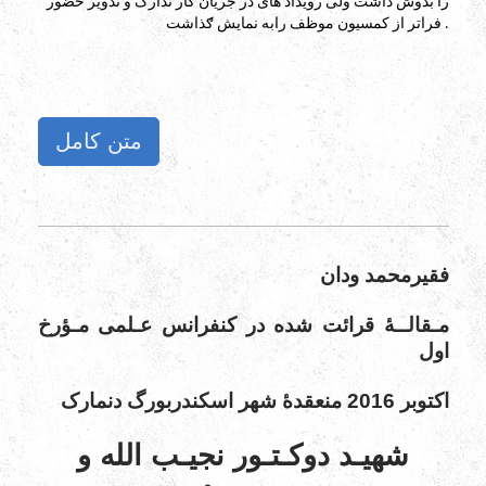
را بدوش داشت ولی رویداد های در جریان کار تدارک و تدویر حضور
فراتر از کمسیون موظف رابه نمایش ګذاشت .
متن کامل
فقیرمحمد ودان
مـقالــۀ قرائت شده در کنفرانس عـلمی مـؤرخ
اول
اکتوبر 2016 منعقدۀ شهر اسکندربورگ دنمارک
شهیـد دوکـتـور نجیـب الله و