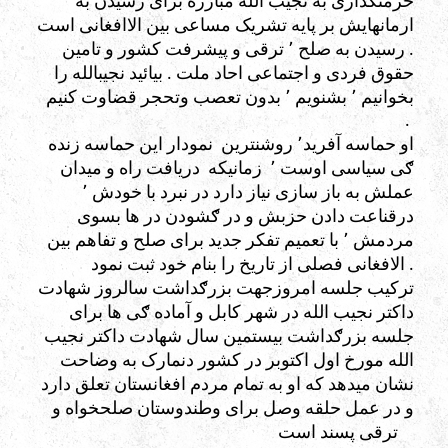
حرمتګذاری به نجیب الله مبارزه برای رسیدن به
ارمانهایش بر پایه تشریک مساعی بین الاافغانی است
. رسیدن به صلح ٬ ترقی و پیشرفت کشور و تامین
حقوق فردی و اجتماعی احاد ملت . بیائید نجیبالله را
بخوانیم ٬ بشنویم ٬ بدون تعصب وتحجر قضاوت کنیم
.
او حماسه آفرید٬ روشنترین نمودار این حماسه زنده
ګی سیاسی اوست ٬ زمانیکه دریافت راه و میدان
عملش به باز سازی نیاز دارد در نبرد با خودش ٬
درقناعت دادن حزبش و در ګشودن در ها بسوی
مردمش ٬ با تعمیم تفکر جدید برای صلح و تفاهم بین
الافغانی فصلی از تاریخ را بنام خود ثبت نمود .
ترکیب جلسه امروزجهت بزرګداشت سالروز شهادت
داکتر نجیب الله در شهر کابل و آماده ګی ها برای
جلسه بزرګداشت بیستمین سال شهادت داکتر نجیب
الله مورخ اول اکتوبر در کشور دنمارک به وضاحت
نشان میدهد که او به تمام مردم افغانستان تعلق دارد
و در عمل حلقه وصل برای وطندوستان صلحخواه و
ترقی پسند است