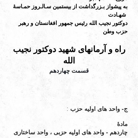
به پیشواز بـزرگداشت از بیستمین سـالـروز حمـاسۀ
شهـادت
دوکتور نجیب الله رئیس جمهور افغانستان و رهبر
حزب وطن
راه و آرمانهای شهید دوکتور نجیب
الله
قسمت چهاردهم
:
-
ج
واحد
های
اولیه
حزب
مادۀ
-
چاردهم
واحد
های
اولیه
حزبی
،
واحد
ساختاری