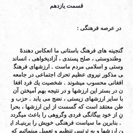
قسمت یازدهم
: در
عرصه
فرهنگی
گنجينه
های
فرهنگ
باستانی
ما
انعكاس
دهندهً
وطندوستی
،
صلح
پسندی
،
آزاديخواهی
،
انساند
.
وستی
و
اسلامی
مردم
ماست
ارزشهای
فرهنگ
ی
مذکور
نيروی
عظيم
تحرك
اجتماعی
در
جامعه
.
افغانی
محسوب
ميشوند
شخصيت
يك
فرد
افغا
ن
در
بستر
اين
ارزشها
و
در
نتيجه
بهم
آميختن
آن
.
با
ساير
ارزشهای
زيستی
،
نضج
می
يابد
حزب
و
طن
معتقد
است
كه
گسست
از
اين
ارزشها
،
بحرا
نِ
از
خود
بيگانگی
فردی
وگروهی
را
باعث
ميگردد
.
بنابرين
ما
سياست
فرهنگی
خويش
را
بربنيـاد
اي
ن
ارزشها
و
به
ترتيبی
تنظيم
و
تعميل
مينمائيم
كه