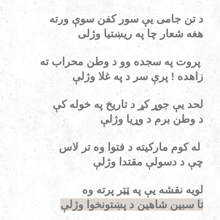
د تن جامی یې سور کفن سوې ورته
هغه شعار چا په ریښتیا وژلی
پروت په سجده وو د وطن محراب ته
زاهده ! پرې سر د په غلا وژلې
لحد یې جوړ کړ د تاریخ په خوله کې
د وطن برم د وړیا وژلې
له کوم مارکیته د فتوا وه تر لاس
چې د دسولې مقتدا وژلې
لویه نقشه یې په ټټر پرته وه
تا سبین شاهین د پښتونخوا وژلې