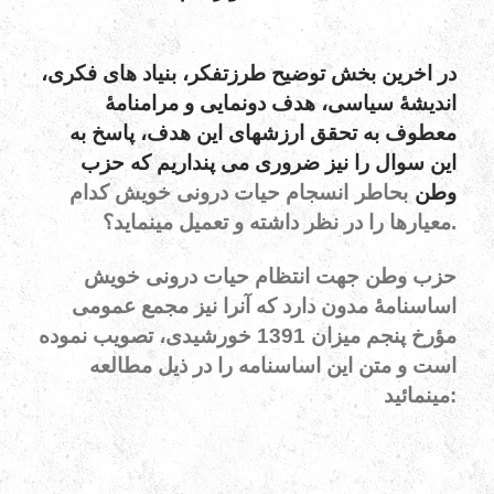
در اخرین بخش توضیح طرزتفکر، بنیاد های فکری،
اندیشۀ سیاسی، هدف دونمایی و مرامنامۀ
معطوف به تحقق ارزشهای این هدف، پاسخ به
این سوال را نیز ضروری می پنداریم که حزب
وطن
بحاطر
انسجام حیات درونی خویش کدام
معیارها را در نظر داشته و تعمیل مینماید؟.
حزب وطن جهت انتظام حیات درونی خویش
اساسنامۀ مدون دارد که آنرا نیز مجمع عمومی
مؤرخ پنجم میزان 1391 خورشیدی، تصویب نموده
است و متن این اساسنامه را در ذیل مطالعه
مینمائید: