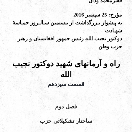
فقیرمحمد ودان
مؤرخ: 25 سپتمبر 2016
به پیشواز بـزرگداشت از بیستمین سـالـروز حمـاسۀ
شهـادت
دوکتور نجیب الله رئیس جمهور افغانستان و رهبر
حزب وطن
راه و آرمانهای شهید دوکتور نجیب
الله
قسمت سیزدهم
فصل
دوم
ساختار
تشكيلاتی
حزب