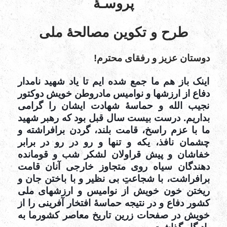
پروسـۀ
طرح و تکوین مصالحۀ ملی
دوستان عزیز و رفقای محترم!
اینک باز هم ما جمع شده ایم تا یاد شهید نامدار
دفاع از ارزشها و نوامیس مادروطن خویش دوکتور
نجیب الله و حماسۀ شهادت ایشان را گرامی
بداریم. درست بیست سال قبل بود که رهبر شهید
ما با عزم راسخ، قامت بلند، گردن برافراشته و
چشمان نافذ، یکه و تنها و رو در رو در برابر
خفاشان و پیش قراولان لشکر شب و قومانده
دهندگان سیاه روی متجاوز خارجی آنان قامت
برافراشت، با شجاعتِ بی نظیر و با باختن جان و
ریختن خون خویش از نوامیس و ارزشهای ملی
کشور دفاع و در نتیجه حماسۀ افتخار آفرینی را از
خویش در صفحات زرین تاریخ معاصر کشورما به