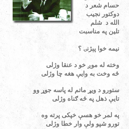
حسام شعر د
دوکتور نجیب
الله د شلم
تلین په مناسبت
نیمه خوا پېژنۍ ؟
وخته له موږ خو د عنقا وژلی
څه وخت به وایې هغه چا وژلی
ستورو د ویړ ماتم له پاسه جوړ وو
تایې ذهل په څه ګناه وژلی
په لمر خو هسې خپکی پرته وه
تورو شپو ولې وار خطا وژلی