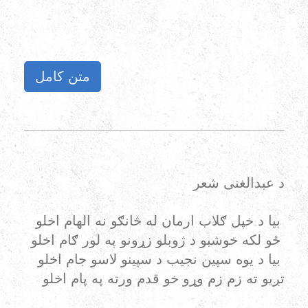
متن کامل
د عبدالغنی شعر
بیا د خپل ګلاب ارمان له څانګو نه الهام اخلو
ځو لکه خوشبو د ژوبلو زړونو په لور ګام اخلو
بیا د یوه سپین نجیب د سپينو لاسو جام اخلو
تږیو ته زم زم وړو خو قدم ورته په پام اخلو