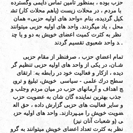
حزب
بوده
،
بمنظور
تامين
تماس
دايمی
وگسترده
با
مردم
،
در
محلات
زيست
(ياهم
محلات
كار)
تش
كيل
گرديده،
بنام
«واحد
های
اولیه
حزبی»
همان
.
محل
،
ياد
ميگردند
واحد
های
اولیه
حزبی
میتوانند
نظر
به
کثرت
کمیت
اعضای
خویش
به
دو
و
یا
چن
.
د
واحد
شعبوی
تقسیم
گردند
تمام
اعضاي
حزب
،
صرفنظر
از
مقام
حزبی
شـان،
در
يكی
از
واحد
های
اولیه
حزبی
تنظيم
گر
:
ديده
،
ازكار
و
فعاليت
خود
در
رابطه
به
ارتقای
-
سطح
درك
علمی
سياسی
خويش،
تبليغ
و
تروي
ج
اهداف
و
آرمانهای
حزب
در
ميان
مردم
وجلب
و
جذب
بهترين
نماينده
گان
شان
به
عضويت
حزب
و
ساير
فعاليت
های
حزبی
گزارش
داده
،
حق
الع
.
ضويت
خويش
را
ميـپردازند
واحد
های
اولیه
حزب
ی
(و
شعبات
آنان
نیز)
نظر
به
کثرت
تعداد
اعضای
خویش
میتوانند
به
گرو