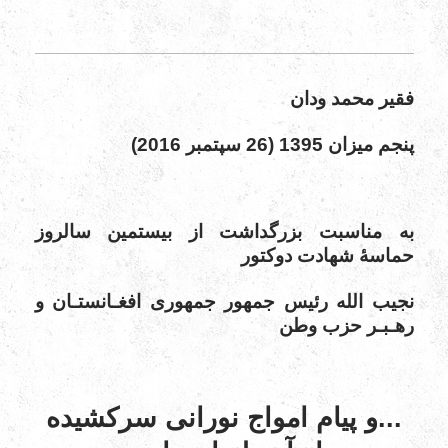
فقیر محمد ودان
پنجم میزان 1395 (26 سپتمبر 2016)
به مناسبت بزرگداشت از بیستمین سالروز
حماسۀ شهادت دوکتور
نجیب الله رئیس جمهور جمهوری افغـانستـان و
رهـبـر حزب وطن
...و پیام امواج نورانی سرکشیده