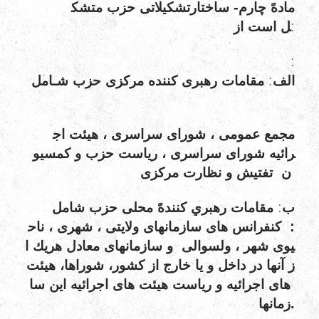
-
مادهً
چارم
ساختارتشکیلاتی
حزب
متشك
:
ل
است
از
:
:
الف
مقامات
رهبری
كننده
مركزی
حزب
شـامل
مجمع
عمومی
،
شورای
سراسری
،
هيئت
اج
رائيه
شورای
سراسری
،
رياست
حزب
و
كمسيو
مركزی
ن
تفتيش
و
نظارت
:
ب
مقامات
رهبري
كنندهً
محلی
حزب
شامل
:
كنفرانس
های
سازمانهای
ولايتی
،
شهری
،
ناح
يوی
شهر
،
ولسوالی
و
سازمانهای
معادل
هريك
ا
ز
آنها
در
داخل
و
يا
خارج
از
كشور،
شوراها،
هيئت
های
اجرائيه
و
رياست
هيئت
های
اجرائيه
اين
سا
.
زمانها