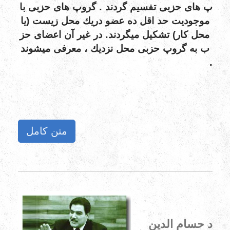
.
پ
های
حزبی
تفسیم
گردند
گروپ
های
حزبی
با
موجوديت
حد
اقل
ده
عضو
دريك
محل
زيست
(يا
.
محل
كار)
تشكيل
ميگردند
در
غير
آن
اعضای
حز
ب
به
گروپ
حزبی
محل
نزديك
،
معرفی
ميشوند
.
متن کامل
د حسام الدین