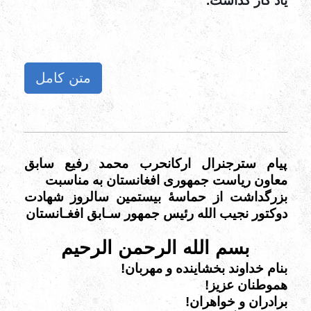
یاد گار گذاشت.
متن کامل
پیام سترجنرال ارکانحرب محمد رفیع سابق
معاون ریاست جمهوری افغانستان به مناسبت
بزرگداشت از حماسۀ بیستمین سالروز شهادت
دوکتور نجیب الله رئیس جمهور سـابق افغـانستان
بسم الله الرحمن الرحیم
بنام خداوند بخشاینده و مهربان!
هموطنان عزیز!
برادران و خواهران!