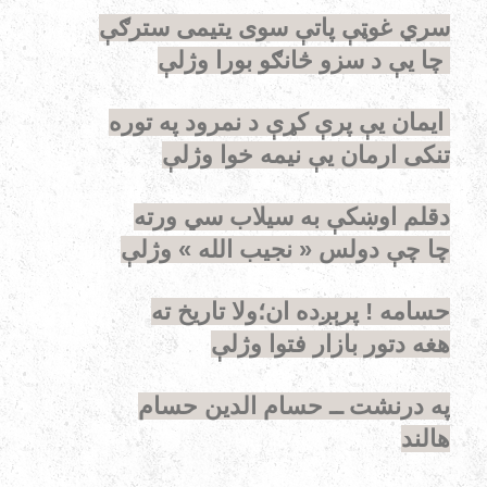
سري غوټې پاتې سوی یتیمی سترګې
چا یې د سزو څانګو بورا وژلې
ایمان یې پرې کړې د نمرود په توره
تنکی ارمان یې نیمه خوا وژلې
دقلم اوښکې به سیلاب سي ورته
چا چې دولس « نجیب الله » وژلې
حسامه ! پرېږده ان؛ولا تاریخ ته
هغه دتور بازار فتوا وژلې
په درنشت ــ حسام الدین حسام
هالند